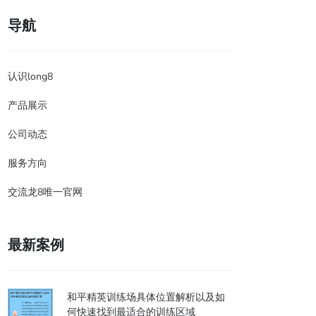
导航
认识long8
产品展示
公司动态
服务方向
交流龙8唯一官网
最新案例
和平精英训练场具体位置解析以及如
何快速找到最适合的训练区域