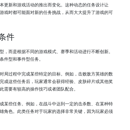
本更新和游戏活动的推出而变化。这种动态的任务设计让
游戏时都可能面对新的任务挑战，从而大大提升了游戏的可
条件
型，而是根据不同的游戏模式、赛季和活动进行不断创新。
条件型和事件型任务。
对局过程中完成某些特定的目标。例如，击败敌方英雄的数
完成这些任务后，玩家通常会获得经验、皮肤碎片或其他奖
此需要有较高的操作技巧或者团队配合。
成某些任务。例如，在战斗中达到一定的击杀数、在某种特
雄角色。此类任务对于玩家的选择非常关键，因为玩家必须